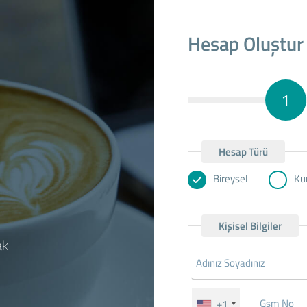
Hesap Oluştur
1
Hesap Türü
Bireysel
Ku
Kişisel Bilgiler
ak
+1