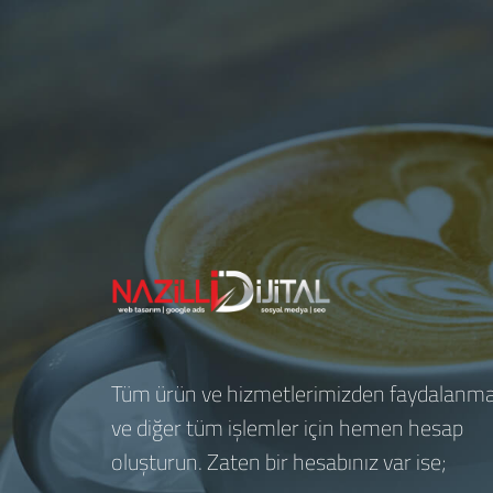
Tüm ürün ve hizmetlerimizden faydalanm
ve diğer tüm işlemler için hemen hesap
oluşturun. Zaten bir hesabınız var ise;