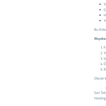
Y
G
H
Y
Bu Krite
Akyaka
F
Y
İ
Ö
M
Olarak 
Son Tekn
Hosting