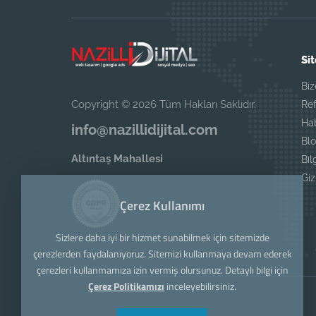
Sit
Biz
Copyright © 2026 Tüm Hakları Saklıdır.
Ref
Ha
info@nazillidijital.com
Blo
Altıntaş Mahallesi
Bil
Giz
Çerez Kullanımı
Sizlere daha iyi bir hizmet sunabilmek için sitemizde
çerezlerden faydalanıyoruz. Sitemizi kullanmaya devam ederek
çerezleri kullanmamıza izin vermiş olursunuz. Detaylı bilgi için
Çerez Politikamızı
inceleyebilirsiniz.