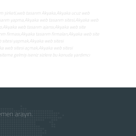
ım şirketi,web tasarım Akyaka,Akyaka ucuz web
asarım yapma,Akyaka web tasarım sitesi,Akyaka web
,Akyaka web tasarım ajansı,Akyaka web site
ım firması,Akyaka tasarım firmaları,Akyaka web site
 sitesi yapmak,Akyaka web sitesi
ka web sitesi açmak,Akyaka web sitesi
 siteme gelmiş iseniz sizlere bu konuda yardımcı
hemen arayın.