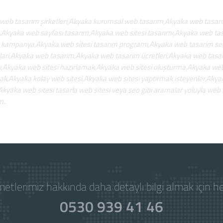
web tasarım şirketleri,Akyaka kurumsal web tasarım,Akyaka web tasar
,Akyaka web sayfası tasarım,Akyaka web sitesi tasarımı,Akyaka web t
 kampanya,Akyaka web sitesi tasarım programı,Akyaka web tasarim seo
lari,Akyaka web tasarım,Akyaka web tasarım ücretleri,Akyaka web tasar
ı,Akyaka web sitesi hazırlamak,Akyaka web sitesi oluşturma,Akyaka web
ak,Akyaka kolay web sitesi,Akyaka web sitesi yaptırmak isteyenler,Akya
Akyaka web sitesi tasarla web sitesi veya seo gibi aramalar yoluyla web
m..
etlerimiz hakkında daha detaylı bilgi almak için 
0530 939 41 46