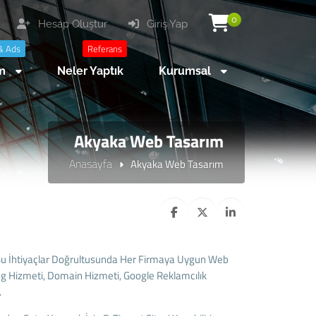
0
Hesap Oluştur
Giriş Yap
& Ads
Referans
am
Neler Yaptık
Kurumsal
Akyaka Web Tasarım
Anasayfa
Akyaka Web Tasarım
e Bu İhtiyaçlar Doğrultusunda Her Firmaya Uygun Web
ng Hizmeti, Domain Hizmeti, Google Reklamcılık
.