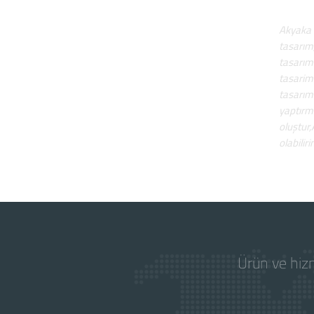
Akyaka 
tasarım
tasarım
tasarim
tasarım
yaptırm
oluştur,
olabiliri
Ürün ve hizm