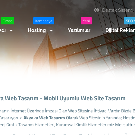
Destek Sistemi
Fırsat
Kampanya
Yeni
SEO 
Adı
Hosting
Yazılımlar
Dijital Rekl
a Web Tasarım - Mobil Uyumlu Web Site Tasarım
manın İnternet Üzerinde İmzası Olan Web Sitesine İhtiyacı Vardır. Bizd
 Tasarlıyoruz.
Akyaka
Web Tasarım
Olarak Web Sitesinin Yanında; Hosti
eri, Grafik Tasarım Hizmetleri, Kurumsal Kimlik Hizmetlerimiz Mevcuttur