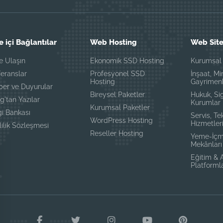
e içi Bağlantılar
Web Hosting
Web Site
e Ulaşın
Ekonomik SSD Hosting
Kurumsal 
eranslar
Profesyonel SSD
İnşaat, Mi
Hosting
Gayrimen
ber ve Duyurular
Bireysel Paketler
Hukuk, Si
g'tan Yazılar
Kurumlar
Kurumsal Paketler
gi Bankası
Servis, Te
WordPress Hosting
Hizmetler
lilik Sözleşmesi
Reseller Hosting
Yeme-İçm
Mekânları
Eğitim &
Platforml