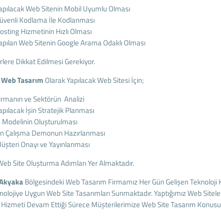
apılacak Web Sitenin Mobil Uyumlu Olması
üvenli Kodlama İle Kodlanması
osting Hizmetinin Hızlı Olması
apılan Web Sitenin Google Arama Odaklı Olması
rlere Dikkat Edilmesi Gerekiyor.
 Web Tasarım
Olarak Yapılacak Web Sitesi İçin;
irmanın ve Sektörün Analizi
apılacak İşin Stratejik Planması
ş Modelinin Oluşturulması
n Çalışma Demonun Hazırlanması
üşteri Onayı ve Yayınlanması
Web Site Oluşturma Adımları Yer Almaktadır.
Akyaka
Bölgesindeki Web Tasarım Firmamız Her Gün Gelişen Teknoloji Kar
olojiye Uygun Web Site Tasarımları Sunmaktadır. Yaptığımız Web Sitelerin
 Hizmeti Devam Ettiği Sürece Müşterilerimize Web Site Tasarım Konus