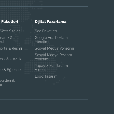
 Paketleri
Dijital Pazarlama
Web Siteleri
Seo Paketleri
marlık &
Google Ads Reklam
kul
Yönetimi
gorta & Resmî
Sosyal Medya Yönetimi
Sosyal Medya Reklam
knik & Ustalık
Yönetimi
i
Yapay Zeka Reklam
e & Eğlence
Videoları
Logo Tasarımı
 Akademik
ar