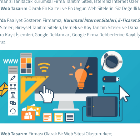
rmanızı Tanıtacak Kurumsal Firma Tanıtım Sitesi, İstereniz İnternet Üzerin
a
Web Tasarım
Olarak En Kaliteli ve En Uygun Web Sitelerini Siz Değerlli
'da
Faaliyet Gösteren Firmamız;
Kurumsal İnternet Siteleri
,
E-Ticaret S
Siteleri, Bireysel Tanıtım Siteleri, Dernek ve Köy Tanıtım Siteleri ve Daha
ra Kayıt İşlemleri, Google Reklamları, Google Firma Rehberlerine Kayıt İşl
uz.
 Web Tasarım
Firması Olarak Bir Web Sitesi Oluştururken;