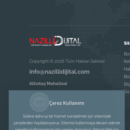
Sit
Biz
Copyright © 2026 Tüm Hakları Saklıdır.
Ref
Ha
info@nazillidijital.com
Blo
Altıntaş Mahallesi
Bil
Giz
Çerez Kullanımı
Sizlere daha iyi bir hizmet sunabilmek için sitemizde
çerezlerden faydalanıyoruz. Sitemizi kullanmaya devam ederek
çerezleri kullanmamıza izin vermiş olursunuz. Detaylı bilgi için