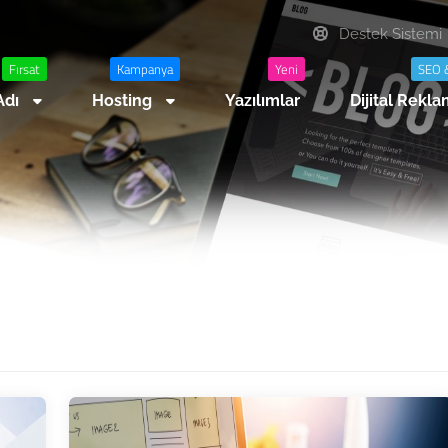
Destek Sistemi
Fırsat
Kampanya
Yeni
SEO 
Adı
Hosting
Yazılımlar
Dijital Rekl