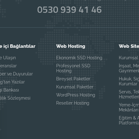
0530 939 41 46
e içi Bağlantılar
Web Hosting
Web Site
e Ulaşın
Ekonomik SSD Hosting
Kurumsal 
eranslar
Profesyonel SSD
İnşaat, Mi
Hosting
Gayrimen
ber ve Duyurular
Bireysel Paketler
Hukuk, Si
g'tan Yazılar
Kurumlar
Kurumsal Paketler
gi Bankası
Servis, Te
WordPress Hosting
Hizmetler
lilik Sözleşmesi
Reseller Hosting
Yeme-İçm
Mekânları
Eğitim &
Platforml