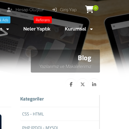
0
Hesap Oluştur
Giriş Yap
& Ads
Referans
am
Neler Yaptık
Kurumsal
Blog
Yazılarımız ve Makalelerimiz
Kategoriler
CSS - HTML
PHP (PDO) - MYSQL