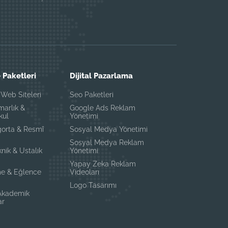
 Paketleri
Dijital Pazarlama
Web Siteleri
Seo Paketleri
marlık &
Google Ads Reklam
kul
Yönetimi
gorta & Resmî
Sosyal Medya Yönetimi
Sosyal Medya Reklam
knik & Ustalık
Yönetimi
i
Yapay Zeka Reklam
e & Eğlence
Videoları
Logo Tasarımı
 Akademik
ar