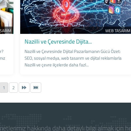
ASARIM
WEB TASARIM
Nazilli ve Çevresinde Dijita...
r?
Nazilli ve Çevresinde Dijital Pazarlamanın Gücü Özet:
anız
SEO, sosyal medya, web tasarım ve dijital reklamlarla
Nazilli ve çevre ilçelerde daha fazl...
1
2
etlerimiz hakkında daha detaylı bilgi almak için 