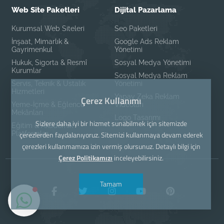
Web Site Paketleri
Dijital Pazarlama
Kurumsal Web Siteleri
Seo Paketleri
İnşaat, Mimarlık &
Google Ads Reklam
Gayrimenkul
Yönetimi
Hukuk, Sigorta & Resmî
Sosyal Medya Yönetimi
Kurumlar
Sosyal Medya Reklam
Servis, Teknik & Ustalık
Yönetimi
Hizmetleri
Yapay Zeka Reklam
Çerez Kullanımı
Yeme-İçme & Eğlence
Videoları
Mekânları
Logo Tasarımı
Sizlere daha iyi bir hizmet sunabilmek için sitemizde
Eğitim & Akademik
Platformlar
çerezlerden faydalanıyoruz. Sitemizi kullanmaya devam ederek
çerezleri kullanmamıza izin vermiş olursunuz. Detaylı bilgi için
Çerez Politikamızı
inceleyebilirsiniz.
Tamam