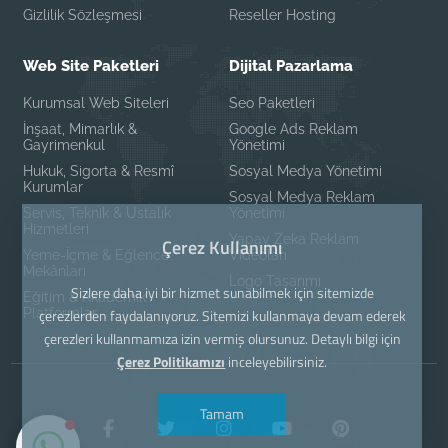
Gizlilik Sözleşmesi
Reseller Hosting
Web Site Paketleri
Dijital Pazarlama
Kurumsal Web Siteleri
Seo Paketleri
İnşaat, Mimarlık &
Google Ads Reklam
Gayrimenkul
Yönetimi
Hukuk, Sigorta & Resmî
Sosyal Medya Yönetimi
Kurumlar
Sosyal Medya Reklam
Servis, Teknik & Ustalık
Yönetimi
Hizmetleri
Yapay Zeka Reklam
Çerez Kullanımı
Yeme-İçme & Eğlence
Videoları
Mekânları
Logo Tasarımı
Sizlere daha iyi bir hizmet sunabilmek için sitemizde
Eğitim & Akademik
Platformlar
çerezlerden faydalanıyoruz. Sitemizi kullanmaya devam ederek
çerezleri kullanmamıza izin vermiş olursunuz. Detaylı bilgi için
Çerez Politikamızı
inceleyebilirsiniz.
Tamam