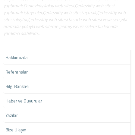
yaptırmak,Çerkezköy kolay web sitesi,Çerkezköy web sitesi
yaptırmak isteyenler,Çerkezköy web sitesi açmak,Çerkezköy web
sitesi oluştur,Çerkezköy web sitesi tasarla web sitesi veya seo gibi
aramalar yoluyla web siteme gelmiş iseniz sizlere bu konuda
yardımcı olabilirim..
Hakkımızda
Referanslar
Bilgi Bankası
Haber ve Duyurular
Yazılar
Bize Ulaşın