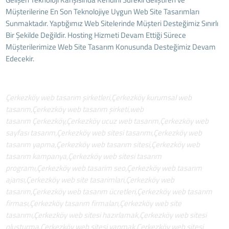
Müşterilerine En Son Teknolojiye Uygun Web Site Tasarımları
Sunmaktadır. Yaptığımız Web Sitelerinde Müşteri Desteğimiz Sınırlı
Bir Şekilde Değildir. Hosting Hizmeti Devam Ettiği Sürece
Müşterilerimize Web Site Tasarım Konusunda Desteğimiz Devam
Edecekir.
Çerkezköy web tasarım şirketleri,Çerkezköy kurumsal web
tasarım,Çerkezköy web tasarım şirketi,web
tasarım Çerkezköy,Çerkezköy ucuz web tasarım,Çerkezköy web
sayfası tasarım,Çerkezköy web sitesi tasarımı,Çerkezköy web
tasarım yapma,Çerkezköy web tasarım sitesi,Çerkezköy web
tasarım kampanya,Çerkezköy web sitesi tasarım
programı,Çerkezköy web tasarim seo,Çerkezköy web tasarım
ajansı,Çerkezköy web site tasarimlari,Çerkezköy web
tasarım,Çerkezköy web tasarım ücretleri,Çerkezköy web tasarım
firması,Çerkezköy tasarım firmaları,Çerkezköy web site
tasarımı,Çerkezköy web sitesi hazırlamak,Çerkezköy web sitesi
oluşturma,Çerkezköy web sitesi yapmak,Çerkezköy web sitesi