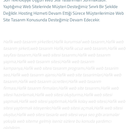
Yaptığımız Web Sitelerinde Müşteri Desteğimiz Sınırlı Bir Şekilde
Değildir. Hosting Hizmeti Devam Ettiği Sürece Müşterilerimize Web
Site Tasarım Konusunda Desteğimiz Devam Edecekir.
Hafik web tasarım şirketleri,Hafik kurumsal web tasarım,Hafik web
tasarım şirketi,web tasarım Hafik,Hafik ucuz web tasarım,Hafik web
sayfası tasarım,Hafik web sitesi tasarımı,Hafik web tasarım
yapma,Hafik web tasarım sitesi,Hafik web tasarım
kampanya,Hafik web sitesi tasarım programı,Hafik web tasarim
seo,Hafik web tasarım ajansı,Hafik web site tasarimlari,Hafik web
tasarım,Hafik web tasarım ücretleri,Hafik web tasarım
firması,Hafik tasarım firmaları,Hafik web site tasarımı,Hafik web
sitesi hazırlamak,Hafik web sitesi oluşturma,Hafik web sitesi
yapmak,Hafik web sitesi yaptırmak,Hafik kolay web sitesi,Hafik web
sitesi yaptırmak isteyenler,Hafik web sitesi açmak,Hafik web sitesi
oluştur,Hafik web sitesi tasarla web sitesi veya seo gibi aramalar
yoluyla web siteme gelmiş iseniz sizlere bu konuda yardımcı
olabilirim..