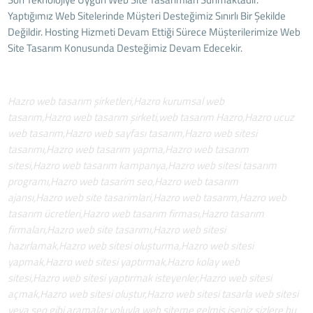
Yaptığımız Web Sitelerinde Müşteri Desteğimiz Sınırlı Bir Şekilde
Değildir. Hosting Hizmeti Devam Ettiği Sürece Müşterilerimize Web
Site Tasarım Konusunda Desteğimiz Devam Edecekir.
Hazro web tasarım şirketleri,Hazro kurumsal web
tasarım,Hazro web tasarım şirketi,web tasarım Hazro,Hazro ucuz
web tasarım,Hazro web sayfası tasarım,Hazro web sitesi
tasarımı,Hazro web tasarım yapma,Hazro web tasarım
sitesi,Hazro web tasarım kampanya,Hazro web sitesi tasarım
programı,Hazro web tasarim seo,Hazro web tasarım
ajansı,Hazro web site tasarimlari,Hazro web tasarım,Hazro web
tasarım ücretleri,Hazro web tasarım firması,Hazro tasarım
firmaları,Hazro web site tasarımı,Hazro web sitesi
hazırlamak,Hazro web sitesi oluşturma,Hazro web sitesi
yapmak,Hazro web sitesi yaptırmak,Hazro kolay web
sitesi,Hazro web sitesi yaptırmak isteyenler,Hazro web sitesi
açmak,Hazro web sitesi oluştur,Hazro web sitesi tasarla web sitesi
veya seo gibi aramalar yoluyla web siteme gelmiş iseniz sizlere bu