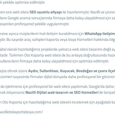
k şekilde optimize edilmiştir.
anı sıra web sitesi
SEO uyumlu altyapı
ile hazırlanmıştır. Nazilli ve çev
ıların Google arama sonuçlarında firmaya daha kolay ulaşabilmesi için sayf
asyonları profesyonel şekilde uygulanmıştır.
sine ayrıca müşterilerin hızlı iletişim kurabilmesi için
WhatsApp iletişim
tir. Bu sayede araç sahipleri kaporta veya boya hizmetleri hakkında bilgi 
Dijital olarak hazırladığımız projelerde yalnızca web sitesi tasarımı deği
tadır. Türkmen Oto Kaporta web sitesi de bu anlayış doğrultusunda hazır
ullanıcıların firmaya daha kolay ulaşabilmesi için optimize edilmiştir.
 başta olmak üzere
Aydın, Sultanhisar, Kuyucak, Bozdoğan ve çevre ilçe
çözümleri sayesinde firmalar dijital dünyada daha profesyonel bir görün
 de işletmeniz için profesyonel bir web sitesi yaptırmak, Google’da daha
mak istiyorsanız
Nazilli Dijital web tasarım ve SEO hizmetleri
ile tanışabi
Oto Kaporta için hazırladığımız web sitesini incelemek için aşağıdaki bağl
/nazilliotokaportaboya.com/