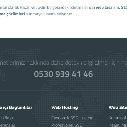
Dijital olarak Nazilli ve Aydın bölgesindeki işletmeler için
web tasarım, SEO
ama çözümleri
sunmaya devam ediyoruz.
etlerimiz hakkında daha detaylı bilgi almak için 
0530 939 41 46
e içi Bağlantılar
Web Hosting
Web Site
e Ulaşın
Ekonomik SSD Hosting
Kurumsal 
eranslar
Profesyonel SSD
İnşaat, Mi