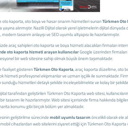
’de oto kaporta, oto boya ve hasar onarım hizmetleri sunan
Türkmen Oto 
a yayına alınmıştır. Nazilli Dijital olarak yerel işletmelerin dijital dünyada
, modern tasarım anlayışı ve SEO uyumlu altyapısı ile hazırlanmıştır.
e araç sahipleri oto kaporta ve boya hizmeti alacakları firmaları intern
nde oto kaporta hizmeti arayan kullanıcılar
Google üzerinden firmaları 
ofesyonel bir web sitesine sahip olmak büyük önem taşımaktadır.
de faaliyet gösteren
Türkmen Oto Kaporta
, araç kaporta düzeltme, oto 
çok hizmeti profesyonel ekipmanlar ve uzman işçilik ile sunmaktadır. Firm
 sunduğu hizmetleri detaylı şekilde inceleyebilmekte ve kolay bir şekilde
Dijital tarafından geliştirilen Türkmen Oto Kaporta web sitesi, kullanıcıları
r bir tasarım ile hazırlanmıştır. Web sitesi içerisinde firma hakkında bilgiler
harita konumu gibi birçok bölüm yer almaktadır.
sinin geliştirilme sürecinde
mobil uyumlu tasarım
öncelikli olarak ele a
obil cihazlardan web sitelerini ziyaret ettiği için Türkmen Oto Kaporta