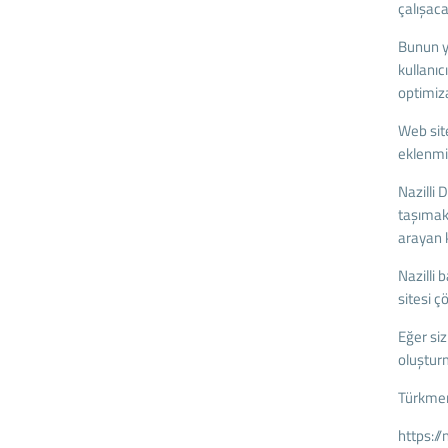
çalışaca
Bunun y
kullanıc
optimiz
Web site
eklenmiş
Nazilli 
taşımak
arayan k
Nazilli
sitesi 
Eğer siz
oluştur
Türkmen 
https:/