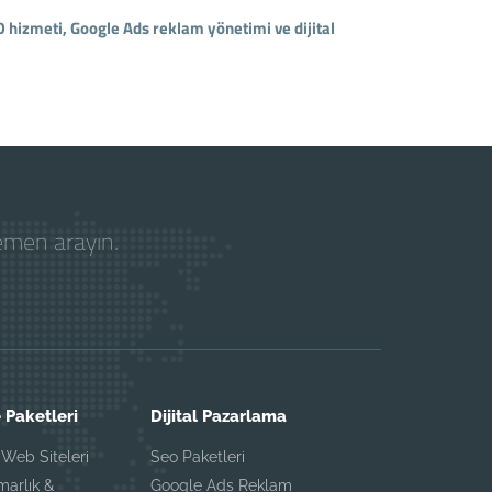
 hizmeti, Google Ads reklam yönetimi ve dijital
hemen arayın.
 Paketleri
Dijital Pazarlama
Web Siteleri
Seo Paketleri
marlık &
Google Ads Reklam