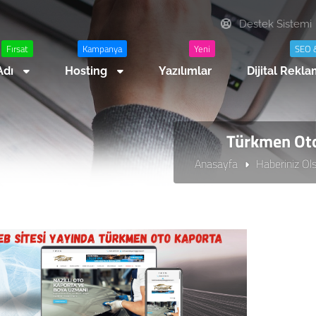
Destek Sistemi
Fırsat
Kampanya
Yeni
SEO 
Adı
Hosting
Yazılımlar
Dijital Rekl
Türkmen Oto
Anasayfa
Haberiniz Ol