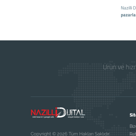
Nazilli 
pazarl
Ürün ve hizm
Sit
Biz
Copyright © 2026 Tüm Hakları Saklıdır.
Ref