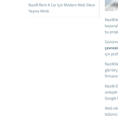
Nazilli Rent A Car İçin Modern Web Sitesi
Yayına Alındı
Nazilli
başarıyl
bu proje
Günümüzd
çevresi
için pr
Nazilli’
gibi bir
firmanın
Nazilli 
anlaşılı
Google 
Web site
bölümü m