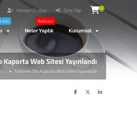
0
Hesap Oluştur
Giriş Yap
& Ads
Referans
am
Neler Yaptık
Kurumsal
 Kaporta Web Sitesi Yayınlandı
sun.
Türkmen Oto Kaporta Web Sitesi Yayınlandı