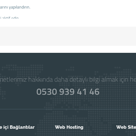
ını yapılandırın.
 aktif edin.
etlerimiz hakkında daha detaylı bilgi almak için 
0530 939 41 46
e içi Bağlantılar
Web Hosting
Web Site