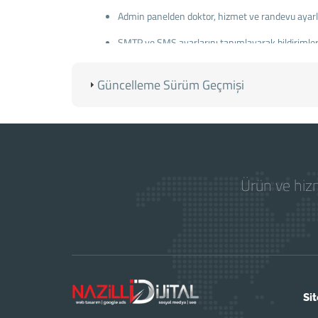
Admin panelden doktor, hizmet ve randevu ayarlar
SMTP ve SMS ayarlarını tanımlayarak bildirimleri
Güncelleme Sürüm Geçmişi
Ürün ve hizm
Sit