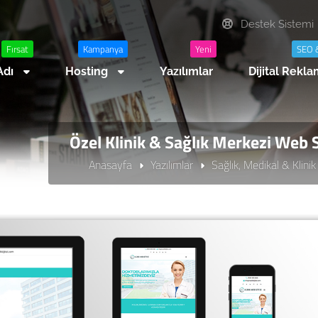
Destek Sistemi
Fırsat
Kampanya
Yeni
SEO 
Adı
Hosting
Yazılımlar
Dijital Rekl
Özel Klinik & Sağlık Merkezi Web S
Anasayfa
Yazılımlar
Sağlık, Medikal & Klinik