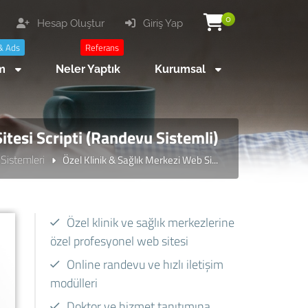
0
Hesap Oluştur
Giriş Yap
& Ads
Referans
am
Neler Yaptık
Kurumsal
itesi Scripti (Randevu Sistemli)
 Sistemleri
Özel Klinik & Sağlık Merkezi Web Si...
Özel klinik ve sağlık merkezlerine
özel profesyonel web sitesi
Online randevu ve hızlı iletişim
modülleri
Doktor ve hizmet tanıtımına