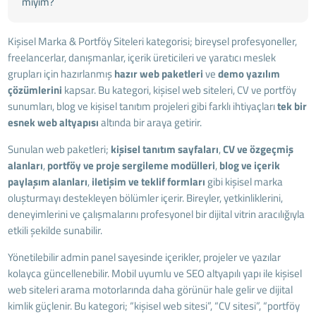
miyim?
Kişisel Marka & Portföy Siteleri kategorisi; bireysel profesyoneller,
freelancerlar, danışmanlar, içerik üreticileri ve yaratıcı meslek
grupları için hazırlanmış
hazır web paketleri
ve
demo yazılım
çözümlerini
kapsar. Bu kategori, kişisel web siteleri, CV ve portföy
sunumları, blog ve kişisel tanıtım projeleri gibi farklı ihtiyaçları
tek bir
esnek web altyapısı
altında bir araya getirir.
Sunulan web paketleri;
kişisel tanıtım sayfaları
,
CV ve özgeçmiş
alanları
,
portföy ve proje sergileme modülleri
,
blog ve içerik
paylaşım alanları
,
iletişim ve teklif formları
gibi kişisel marka
oluşturmayı destekleyen bölümler içerir. Bireyler, yetkinliklerini,
deneyimlerini ve çalışmalarını profesyonel bir dijital vitrin aracılığıyla
etkili şekilde sunabilir.
Yönetilebilir admin panel sayesinde içerikler, projeler ve yazılar
kolayca güncellenebilir. Mobil uyumlu ve SEO altyapılı yapı ile kişisel
web siteleri arama motorlarında daha görünür hale gelir ve dijital
kimlik güçlenir. Bu kategori; “kişisel web sitesi”, “CV sitesi”, “portföy