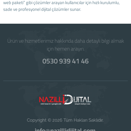
web paketi” gibi çözümler arayan kullanıcılar için hızlı kurulumlu,
sade ve profesyonel dijital çözümler sunar.
Ürün ve hizmetlerimiz hakkında daha detaylı bilgi almak
için hemen arayın.
0530 939 41 46
Copyright © 2026 Tüm Hakları Saklıdır.
info@nazillidijital.com